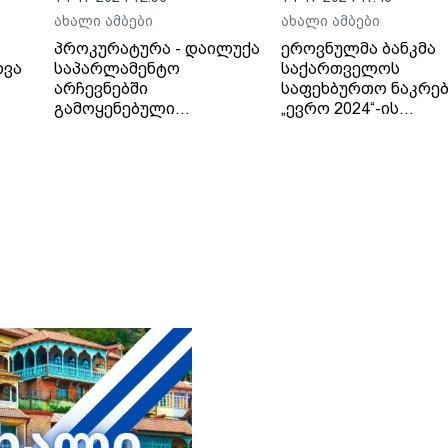
ახალი ამბები
ახალი ამბები
პროკურატურა - დაილუქა
ეროვნულმა ბანკმა
ხვა
საპარლამენტო
საქართველოს
არჩევნებში
საფეხბურთო ნაკრებ
გამოყენებული
„ევრო 2024“-ის
ამომრჩეველთა
საკოლექციო მონეტ
ვერიფიკაციის აპარატები
გადასცა
- ვერიფიკაციის
აპარატებიდან
ინფორმაციის გამოთხოვა
და შემდგომი
საექსპერტო კვლევები
„სმარტმატიკის“
ჩართულობით
განხორციელდება