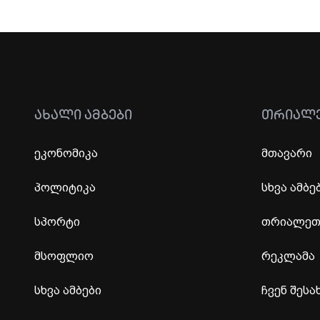
ᲐᲮᲐᲚᲘ ᲐᲛᲑᲔᲑᲘ
ᲗᲠᲘᲐᲚ
ეკონომიკა
მთავარი
პოლიტიკა
სხვა ამბე
სპორტი
თრიალეთი
მსოფლიო
რეკლამა
სხვა ამბები
ჩვენ შესა