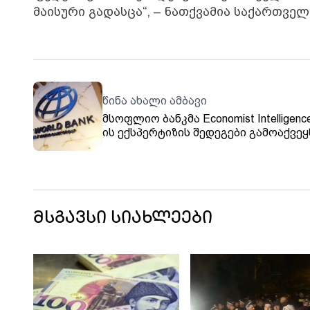
მაისური გადასცა“, – ნათქვამია საქართვე
წინა ახალი ამბავი
მსოფლიო ბანკმა Economist Intelligence
ის ექსპერტიზის შედეგები გამოაქვეყნ
საჯარო მოხელეებს შორის კორუფცი
სიმცირით საქართველო მსოფლიოში 
ევროპაში კი 11-ე პოზიციაზეა, შეფას
11 - წლიანი გაუმჯობესებით კი
მსოფლიოში პირველ ადგილზეა
მსგავსი სიახლეები