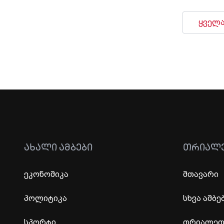
ყველა
ᲐᲮᲐᲚᲘ ᲐᲛᲑᲔᲑᲘ
ᲗᲠᲘᲐᲚ
ეკონომიკა
მთავარი
პოლიტიკა
სხვა ამბე
სპორტი
თრიალეთი