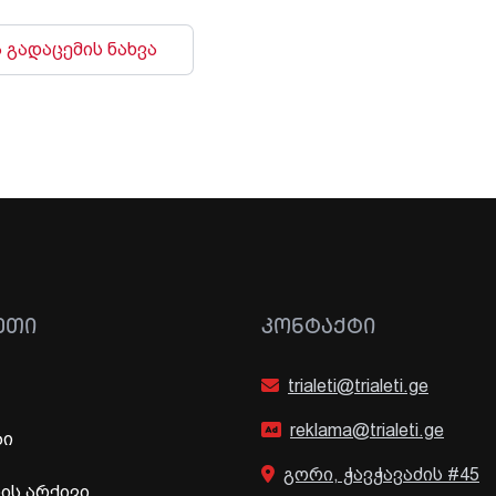
 გადაცემის ნახვა
ᲔᲗᲘ
ᲙᲝᲜᲢᲐᲥᲢᲘ
trialeti@trialeti.ge
reklama@trialeti.ge
ბი
გორი, ჭავჭავაძის #45
ს არქივი