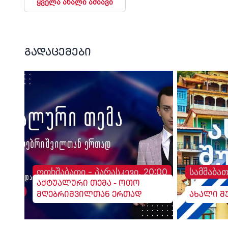
ყველა ახალი ამბავი
გადაცემები
ოთხშაბათი - პარასკევი, 20:00
სამშაბათ
აქტუალური თემა - ოთო
მღებრიშვილთან ერთად
ახალი შ