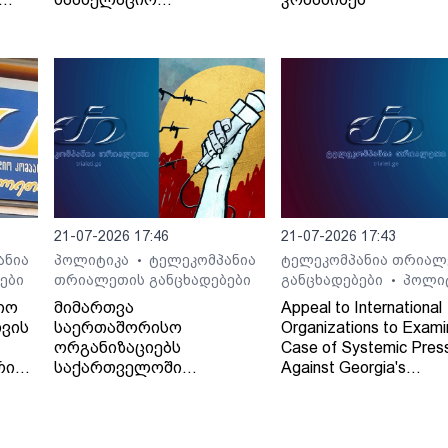
სასამართლოს მიერ
განჩინების დამალვის
შესახებ
21-07-2026 17:46
21-07-2026 17:43
ანია
პოლიტიკა
ტელეკომპანია
ტელეკომპანია თრიალ
•
ები
თრიალეთის განცხადებები
განცხადებები
პოლი
•
იო
მიმართვა
Appeal to International
ვის
საერთაშორისო
Organizations to Exami
ორგანიზაციებს
Case of Systemic Pres
რი
საქართველოში
Against Georgia's
დამოუკიდებელი
Independent Regional
რეგიონული მაუწყებლის -
Broadcaster - TV and 
ტელე-რადიო კომპანია
Company "Trialeti"
"თრიალეთის" - მიმართ