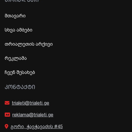
ᲗᲠᲘᲐᲚᲔᲗᲘ
მთავარი
სხვა ამბები
თრიალეთის არქივი
რეკლამა
ჩვენ შესახებ
ᲙᲝᲜᲢᲐᲥᲢᲘ
trialeti@trialeti.ge
reklama@trialeti.ge
გორი, ჭავჭავაძის #45