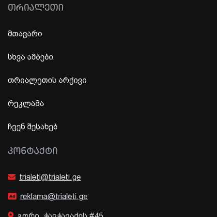
ᲗᲠᲘᲐᲚᲔᲗᲘ
მთავარი
სხვა ამბები
თრიალეთის არქივი
რეკლამა
ჩვენ შესახებ
ᲙᲝᲜᲢᲐᲥᲢᲘ
trialeti@trialeti.ge
reklama@trialeti.ge
გორი, ჭავჭავაძის #45