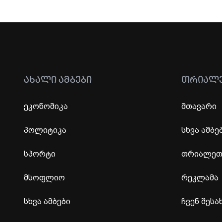
ᲐᲮᲐᲚᲘ ᲐᲛᲑᲔᲑᲘ
ᲗᲠᲘᲐᲚ
ეკონომიკა
მთავარი
პოლიტიკა
სხვა ამბე
სპორტი
თრიალეთი
მსოფლიო
რეკლამა
სხვა ამბები
ჩვენ შესა