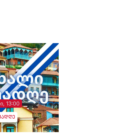
ი, 13:00
უადღე