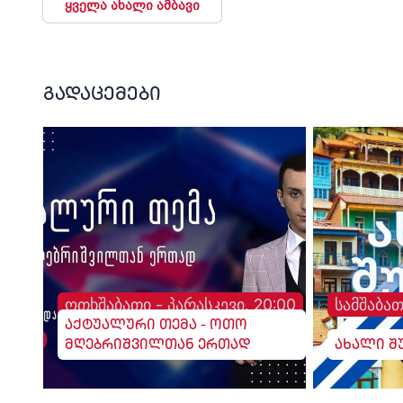
ყველა ახალი ამბავი
გადაცემები
ოთხშაბათი - პარასკევი, 20:00
სამშაბათ
აქტუალური თემა - ოთო
მღებრიშვილთან ერთად
ახალი შ