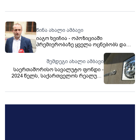
წინა ახალი ამბავი
იაგო ხვიჩია - ოპოზიციაში
პრემიერობაზე ყველა ოცნებობს და
პრეზიდენტს ვიღაც მეცნიერი,
ფიზიკოსი ან ბიოლოგი რომ
შემდეგი ახალი ამბავი
დაესახელებინა, ხომ დარჩებოდა
საერთაშორისო სავალუტო ფონდი -
ამდენი ხალხი გაღიმებული? -
2024 წელს, საქართველოს რეალური
პრეზიდენტი ან „მიაკაჩავეს“ და უკან
ეკონომიკა წლიურად 7,6%-ით
დაახევინეს, ან ფული გადაუხადეს
გაიზრდება, რითაც ევროპისა და აზიის
სახელმწიფოებს შორის უპირობოდ
ლიდერობს და პირველ ადგილზეა