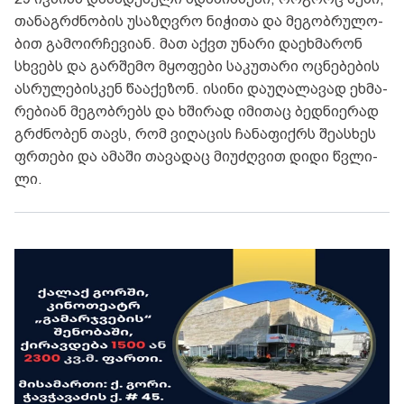
თა­ნაგ­რძნო­ბის უსა­ზღვრო ნი­ჭი­თა და მე­გობ­რუ­ლო­
ბით გა­მო­ირ­ჩე­ვი­ან. მათ აქვთ უნა­რი და­ეხ­მა­რონ
სხვებს და გარ­შე­მო მყო­ფე­ბი სა­კუ­თა­რი ოც­ნე­ბე­ბის
ას­რუ­ლე­ბის­კენ წა­ა­ქე­ზონ. ისი­ნი და­უ­ღა­ლა­ვად ეხ­მა­
რე­ბი­ან მე­გობ­რებს და ხში­რად იმი­თაც ბედ­ნი­ე­რად
გრძნო­ბენ თავს, რომ ვი­ღა­ცის ჩა­ნა­ფიქ­რს შე­ას­ხეს
ფრთე­ბი და ამა­ში თა­ვა­დაც მი­უ­ძღვით დიდი წვლი­
ლი.