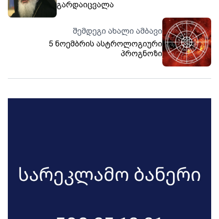
გარდაიცვალა
შემდეგი ახალი ამბავი
5 ნოემბრის ასტროლოგიური
პროგნოზი