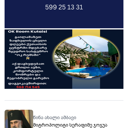
წინა ახალი ამბავი
მიტროპოლიტი სერაფიმე ჯოჯუა