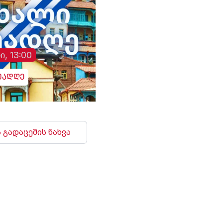
ი, 13:00
უადღე
 გადაცემის ნახვა