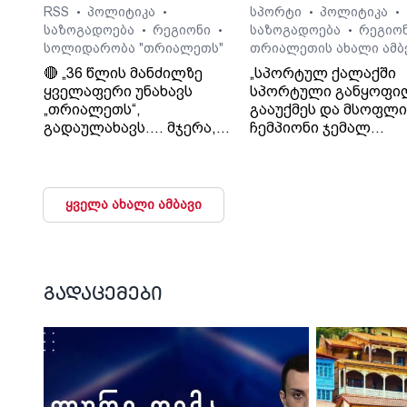
RSS
პოლიტიკა
სპორტი
პოლიტიკა
•
•
•
•
საზოგადოება
რეგიონი
საზოგადოება
რეგიო
•
•
•
სოლიდარობა "თრიალეთს"
თრიალეთის ახალი ამბ
🔴 „36 წლის მანძილზე
„სპორტულ ქალაქში
ყველაფერი უნახავს
სპორტული განყოფი
„თრიალეთს“,
გააუქმეს და მსოფლ
გადაულახავს.... მჯერა,
ჩემპიონი ჯემალ
რომ ყველაფერი კარგად
მჭედლიშვილი
დასრულდება...
სამსახურიდან გაუშვეს
დათმობაზე წავა
თეა კეჩხუაშვილი.
ხელისუფლება და ის
ყველა ახალი ამბავი
ელემენტარული
მოთხოვნა რასაც
თრიალეთი ითხოვს
დააკმაყოფილებს.“. - გია
სურმანიძე. ტვ 25-ის
გადაცემები
დამფუძნებელი.