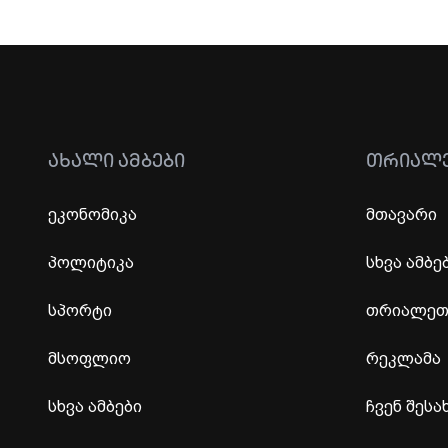
ᲐᲮᲐᲚᲘ ᲐᲛᲑᲔᲑᲘ
ᲗᲠᲘᲐᲚ
ეკონომიკა
მთავარი
პოლიტიკა
სხვა ამბე
სპორტი
თრიალეთი
მსოფლიო
რეკლამა
სხვა ამბები
ჩვენ შესა