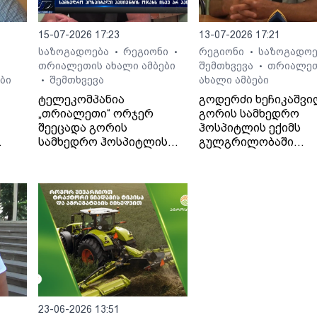
15-07-2026 17:23
13-07-2026 17:21
საზოგადოება
რეგიონი
რეგიონი
საზოგადო
•
•
•
თრიალეთის ახალი ამბები
შემთხვევა
თრიალე
•
ბი
შემთხვევა
ახალი ამბები
•
ტელეკომპანია
გოდერძი ხეჩიკაშვი
„თრიალეთი“ ორჯერ
გორის სამხედრო
შეეცადა გორის
ჰოსპიტლის ექიმს
სამხედრო ჰოსპიტლის
გულგრილობაში
. -
პოზიციის გარკვევას
ადანაშაულებს. მისი
გოდერძი ხეჩიკაშვილის
თქმით, ექიმმა მის 1
ბრალდებებთან
წლის შვილს დიაგნო
დაკავშირებით, თუმცა
არასწორად დაუსვა,
უწყებამ ორივეჯერ
მძიმე მდგომარეობა
დუმილი არჩია.
მყოფი კლინიკიდან
ჟურნალისტები
გამოწერა და მის
ჰოსპიტლის
სიცოცხლეს საფრთხ
საზოგადოებასთან
შეუქმნა.
ურთიერთობის სამსახურს
პირველად 13 ივლისს
23-06-2026 13:51
დაუკავშირდნენ, ხოლო