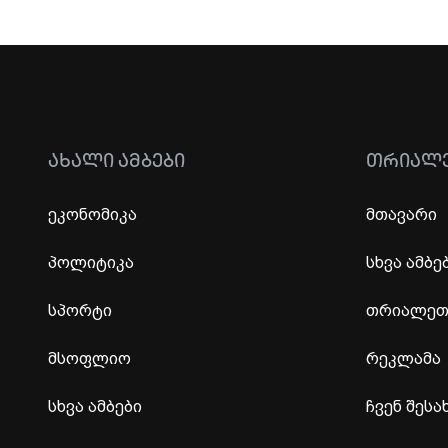
ᲐᲮᲐᲚᲘ ᲐᲛᲑᲔᲑᲘ
ᲗᲠᲘᲐᲚ
ეკონომიკა
მთავარი
პოლიტიკა
სხვა ამბე
სპორტი
თრიალეთი
მსოფლიო
რეკლამა
სხვა ამბები
ჩვენ შესა