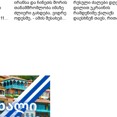
ირანსა და ჩინეთს შორის
რუსული ძალები დღ
ი
თანამშრომლობა იმაზე
დილით უკრაინის
ძლიერი გახდება, ვიდრე
რამდენიმე ქალაქს
11
ოდესმე, - ამის შესახებ
დაესხნენ თავს, რით
 41
ირანის საგარეო საქმეთა
პრეზიდენტ ვოლოდ
ციას
მინისტრმა, აბას არაღჩიმ
ზელენსკის
პეკინში, ჩინელ
მიერ შეთავაზებული
კოლეგასთან, ვან ისთან
გამოცხადებული
შეხვედრაზე განაცხადა.
ცეცხლის შეწყვეტის
ირანის სახელმწიფო
შეთანხმება დაარღვი
მედიის ინფორმაციით,
ინფორმაციას უკრა
თ,
საგარეო საქმეთა
მედია ავრცელებს.
მინისტრმა აბას არაღჩიმ
მათივე ინფორმაციი
პეკინში გამართულ
ცეცხლის შეწყვეტის
დაც
შეხვედრაზე ჩინეთს
რეჟიმის ამოქმედებ
იული
„ირანის ახლო მეგობარი“
რამდენიმე წუთში
ია
უწოდა. „არსებულ
დნიპროში აფეთქებე
ვითარებაში, ჩვენს
ხმა გაისმა. რუსებმა
ქვეყნებს შორის
ასევე შეუტიეს ხარკ
ორმხრივი
ზაპოროჟიეს, სუმს,
თანამშრომლობა კიდევ
დონეცკს, რის შედე
უფრო გაძლიერდება“, -
დაზიანდა სამოქალ