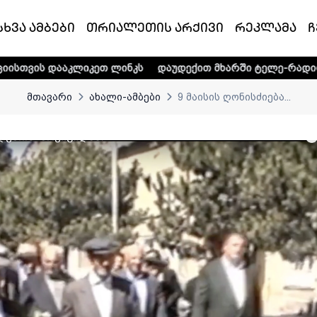
სხვა ამბები
თრიალეთის არქივი
რეკლამა
ჩ
ლიკეთ ლინკს
დაუდექით მხარში ტელე-რადიო კომპანია „თრ
მთავარი
ახალი-ამბები
9 მაისის ღონისძიება...