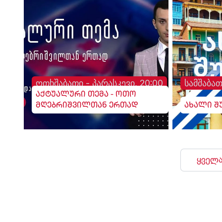
ოთხშაბათი - პარასკევი, 20:00
სამშაბათ
აქტუალური თემა - ოთო
მღებრიშვილთან ერთად
ახალი შ
ყველა