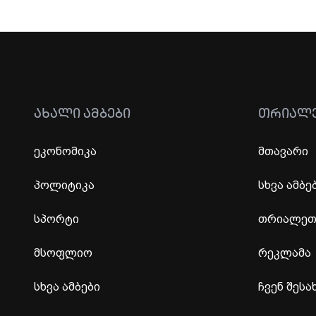
ᲐᲮᲐᲚᲘ ᲐᲛᲑᲔᲑᲘ
ᲗᲠᲘᲐᲚ
ეკონომიკა
მთავარი
პოლიტიკა
სხვა ამბე
სპორტი
თრიალეთი
მსოფლიო
რეკლამა
სხვა ამბები
ჩვენ შესა