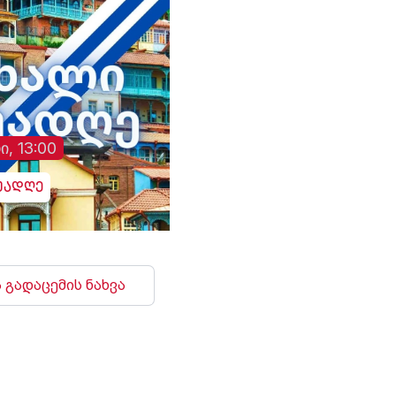
ი, 13:00
უადღე
 გადაცემის ნახვა