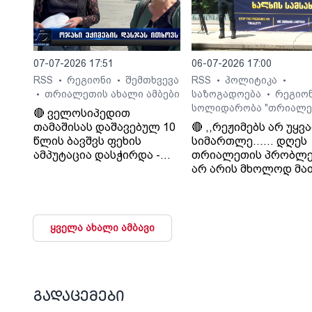
დააკმაყოფილებს.“. -
სურმანიძე. ტვ 25-ის
დამფუძნებელი.
07-07-2026 17:51
06-07-2026 17:00
RSS
რეგიონი
შემთხვევა
RSS
პოლიტიკა
•
•
•
•
თრიალეთის ახალი ამბები
საზოგადოება
რეგიო
•
•
სოლიდარობა "თრიალე
🔴 ველოსიპედით
თამაშისას დაშავებულ 10
🔴 ,,რეჟიმებს არ უყვ
წლის ბავშვს ფეხის
სიმართლე...... დღეს
ამპუტაცია დასჭირდა -
თრიალეთის პრობლე
ოჯახი კლინიკა
არ არის მხოლოდ მა
„გორმედის“ ექიმებს
პრობლემა, თუ გაუვა
გულგრილობაში
დახურავენ.....
ადანაშაულებს
მიადგებიან სხვა
ტელევიზიებს და რა
ყველა ახალი ამბავი
მაუწყებლებს". - ვატ
სურგულაძე, ლელო.
გადაცემები