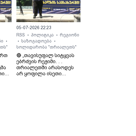
 გია
05-07-2026 22:23
RSS
პოლიტიკა
რეგიონი
•
•
ნი
საზოგადოება
•
•
•
თს"
სოლიდარობა "თრიალეთს"
ართ
🔴 „თავისუფალ სიტყვას
ებრძვის რეჟიმი. . .
მა
თრიალეთში არასოდეს
თი
არ ყოფილა ისეთი
თ და
ნარატივები, რაც
რეჟიმისთვის იყო
ხელსაყრელი. . . რაც
დიო
რუსეთს არ აწყობს, ის არ
ო
აწყობს „ქართულ
ოცნებას“ - საბა
ბულისკერია. „კოალიცია
ცვლილებისთვის“.