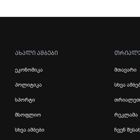
ᲐᲮᲐᲚᲘ ᲐᲛᲑᲔᲑᲘ
ᲗᲠᲘᲐᲚ
ეკონომიკა
მთავარი
პოლიტიკა
სხვა ამბე
სპორტი
თრიალეთი
მსოფლიო
რეკლამა
სხვა ამბები
ჩვენ შესა