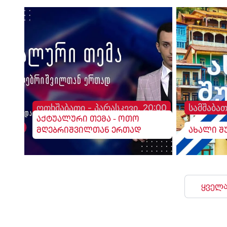
ოთხშაბათი - პარასკევი, 20:00
სამშაბათ
აქტუალური თემა - ოთო
მღებრიშვილთან ერთად
ახალი შ
ყველა