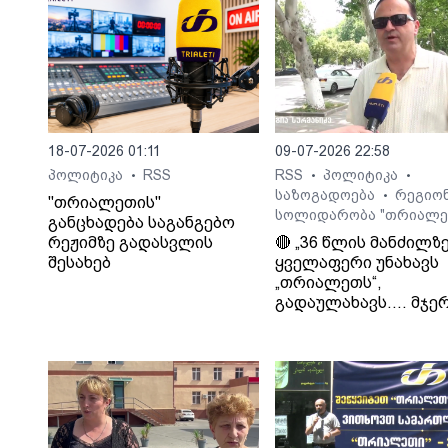
18-07-2026 01:11
09-07-2026 22:58
პოლიტიკა
RSS
RSS
პოლიტიკა
•
•
•
საზოგადოება
რეგიო
•
"თრიალეთის"
სოლიდარობა "თრიალე
განცხადება საგანგებო
რეჟიმზე გადასვლის
🔴 „36 წლის მანძილზ
შესახებ
ყველაფერი უნახავს
„თრიალეთს“,
გადაულახავს.... მჯერ
რომ ყველაფერი კარ
დასრულდება...
დათმობაზე წავა
ხელისუფლება და ის
ელემენტარული
მოთხოვნა რასაც
თრიალეთი ითხოვს