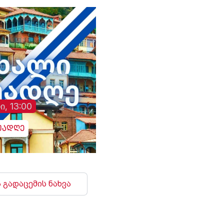
ი, 13:00
უადღე
 გადაცემის ნახვა