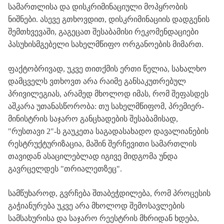
სამართლისა
და
დისკრიმინაციული
მოპყრობის
ნიშნები
.
ასევე
გთხოვდით
,
დისკრიმინაციის
დადგენის
შემთხვევაში
,
გაგეცათ
შესაბამისი
რეკომენდაციები
პასუხისმგებელი
სახელმწიფო
ორგანოების
მიმართ
.
ფაქტობრივად
,
უკვე
თითქმის
ერთი
წელია
,
სახალხო
დამცველს
ვთხოვთ
არა
რაიმე
განსაკუთრებულ
პრივილეგიას
,
არამედ
მხოლოდ
იმას
,
რომ
შეფასდეს
აშკარა
უთანასწორობა
:
თუ
სახელმწიფომ
,
პრემიერ
-
მინისტრის
საჯარო
განცხადების
შესაბამისად
,
"
რუსთავი
2"-
ს
გაუკეთა
საგადასახადო
დავალიანების
რესტრუქტურიზაცია
,
მაშინ
შერჩევითი
სამართლის
თავიდან
ასაცილებლად
იგივე
მიდგომა
უნდა
გავრცელდეს
"
თრიალეთზეც
".
სამწუხაროდ
,
გვრჩება
შთაბეჭდილება
,
რომ
პროცესის
გაჭიანურება
უკვე
არა
მხოლოდ
შემოსავლების
სამსახურისა
და
საჯარო
რეესტრის
მხრიდან
ხდება
,