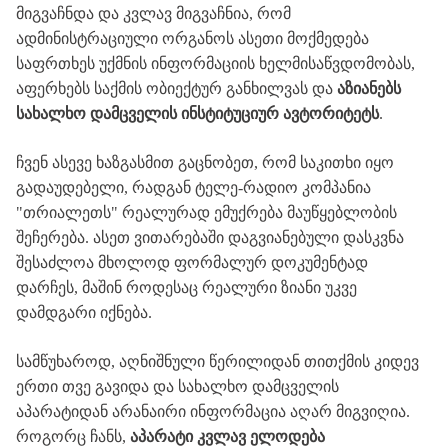
მიგვაჩნდა
და
კვლავ
მიგვაჩნია
,
რომ
ადმინისტრაციული
ორგანოს
ასეთი
მოქმედება
საფრთხეს
უქმნის
ინფორმაციის
ხელმისაწვდომობას
,
აფერხებს
საქმის
ობიექტურ
განხილვას
და
აზიანებს
სახალხო
დამცველის
ინსტიტუციურ
ავტორიტეტს
.
ჩვენ
ასევე
ხაზგასმით
გაცნობეთ
,
რომ
საკითხი
იყო
გადაუდებელი
,
რადგან
ტელე
-
რადიო
კომპანია
"
თრიალეთს
"
რეალურად
ემუქრება
მაუწყებლობის
შეჩერება
.
ასეთ
ვითარებაში
დაგვიანებული
დასკვნა
შესაძლოა
მხოლოდ
ფორმალურ
დოკუმენტად
დარჩეს
,
მაშინ
როდესაც
რეალური
ზიანი
უკვე
დამდგარი
იქნება
.
სამწუხაროდ
,
აღნიშნული
წერილიდან
თითქმის
კიდევ
ერთი
თვე
გავიდა
და
სახალხო
დამცველის
აპარატიდან
არანაირი
ინფორმაცია
აღარ
მიგვიღია
.
როგორც
ჩანს
,
აპარატი
კვლავ
ელოდება