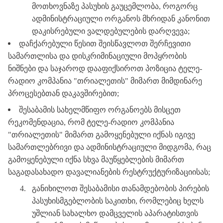
მოთხოვნაზე
პასუხის
გაუცემლობა
,
როგორც
ადმინისტრაციული
ორგანოს
მხრიდან
კანონით
დაკისრებული
ვალდებულების
დარღვევა
;
დაჩქარებული
წესით
შეისწავლოთ
შერჩევითი
სამართლისა
და
დისკრიმინაციული
მოპყრობის
ნიშნები
და
საჯაროდ
დააფიქსიროთ
პოზიცია
ტელე
-
რადიო
კომპანია
"
თრიალეთის
"
მიმართ
მიმდინარე
პროცესებთან
დაკავშირებით
;
შესაბამის
სახელმწიფო
ორგანოებს
მისცეთ
რეკომენდაცია
,
რომ
ტელე
-
რადიო
კომპანია
"
თრიალეთის
"
მიმართ
გამოყენებული
იქნას
იგივე
სამართლებრივი
და
ადმინისტრაციული
მიდგომა
,
რაც
გამოყენებული
იქნა
სხვა
მაუწყებლების
მიმართ
საგადასახადო
დავალიანების
რესტრუქტურიზაციისას
;
4.
განიხილოთ
შესაბამისი
თანამდებობის
პირების
პასუხისმგებლობის
საკითხი
,
რომლებიც
ხელს
უშლიან
სახალხო
დამცველის
აპარატისთვის