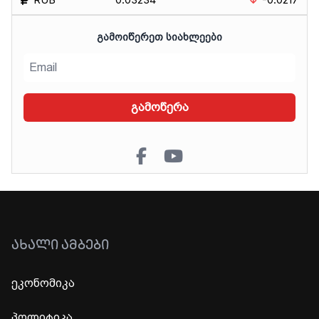
ᲒᲐᲛᲝᲘᲬᲔᲠᲔᲗ ᲡᲘᲐᲮᲚᲔᲔᲑᲘ
გამოწერა
ᲐᲮᲐᲚᲘ ᲐᲛᲑᲔᲑᲘ
ეკონომიკა
პოლიტიკა