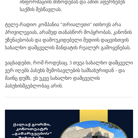
ინფორმაციის
მიწოდებას
და
ამით
აფერხებენ
საქმის
შესწავლას
.
ტელე
-
რადიო
კომპანია
"
თრიალეთი
"
ითხოვს
არა
პრივილეგიას
,
არამედ
თანასწორ
მოპყრობას
,
კანონის
უზენაესობას
და
დამოუკიდებელი
მედიის
დაცვისთვის
სახალხო
დამცველის
მანდატის
რეალურ
გამოყენებას
.
ვაცხადებთ, რომ როდესაც, 3
თვეა
სახალხო
დამცველი
-
ვერ
იღებს
პასუხს
შემოსავლების
სამსახურიდან
და
,
მაინც
დუმს
ეს
უკვე
სახალხო
დამცველის
.
პასუხისმგებლობაც
არის