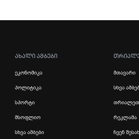
ᲐᲮᲐᲚᲘ ᲐᲛᲑᲔᲑᲘ
ᲗᲠᲘᲐᲚ
ეკონომიკა
მთავარი
პოლიტიკა
სხვა ამბე
სპორტი
თრიალეთი
მსოფლიო
რეკლამა
სხვა ამბები
ჩვენ შესა