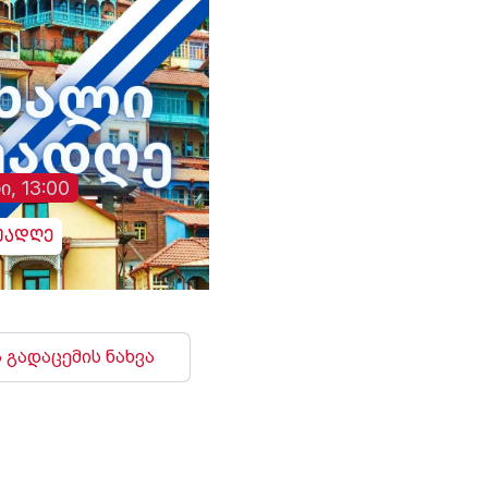
ი, 13:00
უადღე
 გადაცემის ნახვა