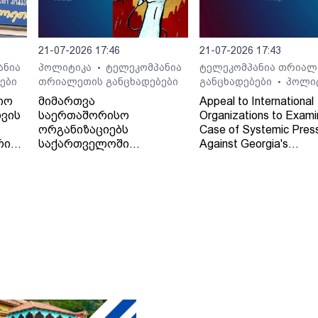
21-07-2026 17:46
21-07-2026 17:43
ანია
პოლიტიკა
ტელეკომპანია
ტელეკომპანია თრიალ
•
ები
თრიალეთის განცხადებები
განცხადებები
პოლი
•
იო
მიმართვა
Appeal to International
ვის
საერთაშორისო
Organizations to Exami
ორგანიზაციებს
Case of Systemic Pres
რი
საქართველოში
Against Georgia's
დამოუკიდებელი
Independent Regional
რეგიონული მაუწყებლის -
Broadcaster - TV and 
ტელე-რადიო კომპანია
Company "Trialeti"
"თრიალეთის" - მიმართ
განხორციელებული
სისტემური ზეწოლის
საქმის შესწავლის
თაობაზე