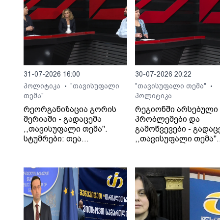
მიმდინარეობს და საკითხში არავინ
ერევა. მეუფე იაკობი აღნიშნავს, რომ
„ჩვენი ეკლესია ძალიან საიმედო ხელ
31-07-2026 16:00
30-07-2026 20:22
პოლიტიკა
"თავისუფალი
"თავისუფალი თემა"
•
•
თემა"
პოლიტიკა
რეორგანიზაცია გორის
რეგიონში არსებული
მერიაში - გადაცემა
პრობლემები და
,,თავისუფალი თემა".
გამოწვევები - გადაც
სტუმრები: თეა
,,თავისუფალი თემა".
კეჩხუაშვილი და ლექსო
სტუმარი: საბა
მერებაშვილი
ბულისკერია