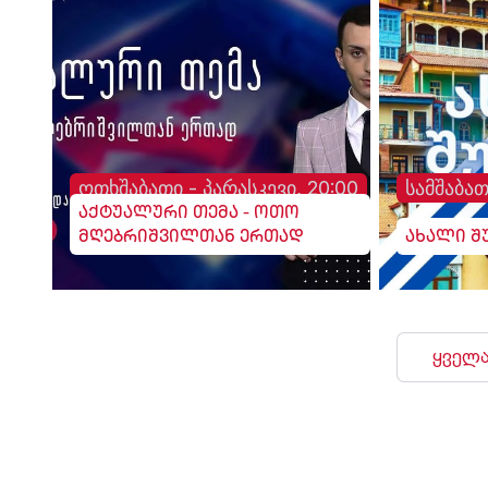
ოთხშაბათი - პარასკევი, 20:00
სამშაბათ
აქტუალური თემა - ოთო
მღებრიშვილთან ერთად
ახალი შ
ყველა