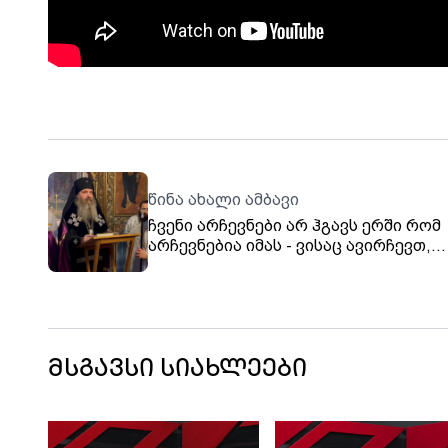
წინა ახალი ამბავი
ჩვენი არჩევნები არ ჰგავს ერში რომ
არჩევნებია იმას - ვისაც ავირჩევთ,
ვალდებულები ვართ, ვაღიაროთ - ის
არის, წახვიდე და უცხოელებს უთხრა, 
ლეგიტიმაცია შენ მომეცი“ - ცოტა ხან
ვისაც გართობა უნდა ტელევიზორთან
გაერთოს, გადაწყვეტილებას კი,
ღმერთთან ერთად, ჩვენ მივიღებთ, - 
მსგავსი სიახლეები
შესახებ ბოდბელმა მთავარეპისკოპო
მეუფე იაკობმა ქადაგებისას განაცხა
მისივე თქმით, პატრიარქის არჩევას
დაკავშირებით პროცესები ნორმალ