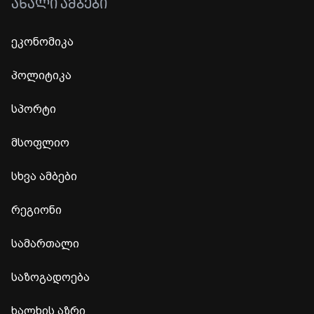
ᲐᲮᲐᲚᲘ ᲐᲛᲑᲔᲑᲘ
ეკონომიკა
პოლიტიკა
სპორტი
მსოფლიო
სხვა ამბები
რეგიონი
სამართალი
საზოგადოება
ხალხის აზრი