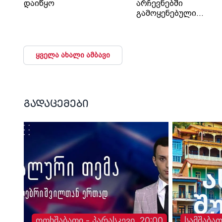
დაიწყო
არჩევნებში
გამოყენებული
ამომრჩეველთა
ვერიფიკაციის აპარა
- ვერიფიკაციის
აპარატებიდან
ყველა ახალი ამბავი
ინფორმაციის გამოთ
და შემდგომი
საექსპერტო კვლევე
„სმარტმატიკის“
ჩართულობით
გადაცემები
განხორციელდება
ოთხშაბათი - პარასკევი, 20:00
სამშაბათ