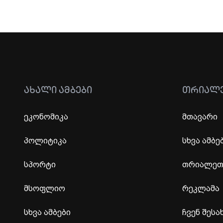
ᲐᲮᲐᲚᲘ ᲐᲛᲑᲔᲑᲘ
ᲗᲠᲘᲐᲚ
ეკონომიკა
მთავარი
პოლიტიკა
სხვა ამბე
სპორტი
თრიალეთი
მსოფლიო
რეკლამა
სხვა ამბები
ჩვენ შესა