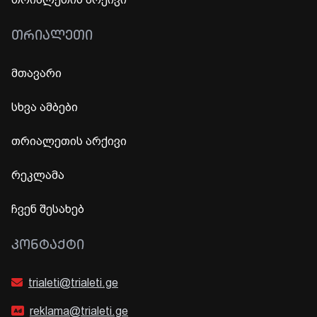
ᲗᲠᲘᲐᲚᲔᲗᲘ
მთავარი
სხვა ამბები
თრიალეთის არქივი
რეკლამა
ჩვენ შესახებ
ᲙᲝᲜᲢᲐᲥᲢᲘ
trialeti@trialeti.ge
reklama@trialeti.ge