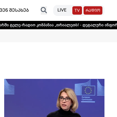
ვენ შესახებ
LIVE
TV
რადიო
ნია „თრიალეთს! - დეტალური ინფორმაციისთვის დააკლიკეთ 