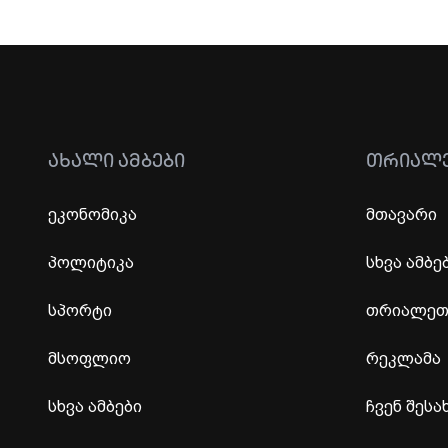
ᲐᲮᲐᲚᲘ ᲐᲛᲑᲔᲑᲘ
ᲗᲠᲘᲐᲚ
ეკონომიკა
მთავარი
პოლიტიკა
სხვა ამბე
სპორტი
თრიალეთი
მსოფლიო
რეკლამა
სხვა ამბები
ჩვენ შესა