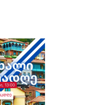
- ვერიფიკაციის
აპარატებიდან
ინფორმაციის გამო
და შემდგომი
საექსპერტო კვლევე
„სმარტმატიკის“
ჩართულობით
განხორციელდება
ი, 13:00
უადღე