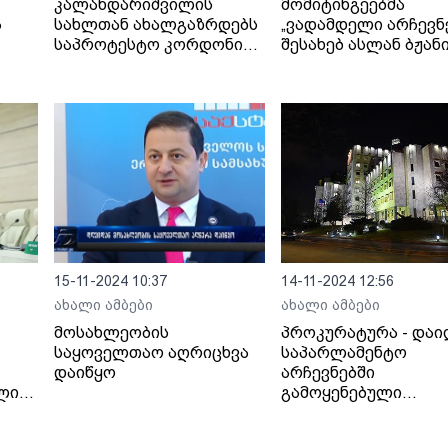
კალანდარიშვილის
მომიტინგეებმა
ა
სახლთან ახალგაზრდებს
„ვადამდელი არჩევნ
საპროტესტო კორდონი
შესახებ ასლან ბჟან
აქვთ გაკეთებული -
წინადადებაზე უარი
პოლიცია მათი
განაცხადეს
ადგილიდან გაყვანას
ცდილობს
15-11-2024 10:37
14-11-2024 12:56
ახალი ამბები
ახალი ამბები
მოსახლეობის
პროკურატურა - დაი
საყოველთაო აღრიცხვა
საპარლამენტო
დაიწყო
არჩევნებში
წლის
გამოყენებული
ნები
ამომრჩეველთა
ვერიფიკაციის აპარ