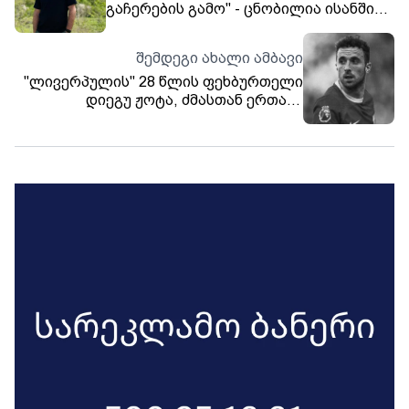
გაჩერების გამო" - ცნობილია ისანში
მოკლული მამაკაცის ვინაობა
შემდეგი ახალი ამბავი
"ლივერპულის" 28 წლის ფეხბურთელი
დიეგუ ჟოტა, ძმასთან ერთად,
ავტოკატასტროფას ემსხვერპლა