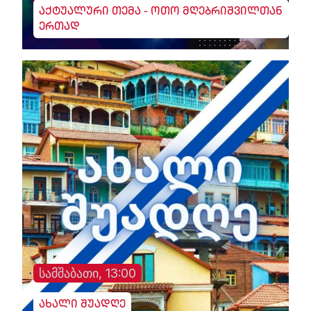
აქტუალური თემა - ოთო მღებრიშვილთან
ერთად
სამშაბათი, 13:00
ახალი შუადღე