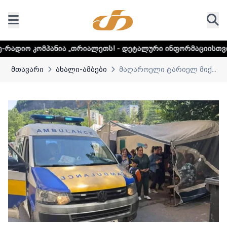
 „თრიალეთს! - დეტალური ინფორმაციისთვის დააკლიკეთ ლი
მთავარი
ახალი-ამბები
მაღაროელი ტარიელ მიქ...