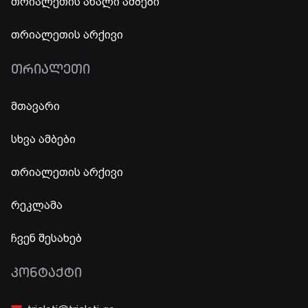
თრიალეთის ახალი ამბები
თრიალეთის არქივი
ᲗᲠᲘᲐᲚᲔᲗᲘ
მთავარი
სხვა ამბები
თრიალეთის არქივი
რეკლამა
ჩვენ შესახებ
ᲙᲝᲜᲢᲐᲥᲢᲘ