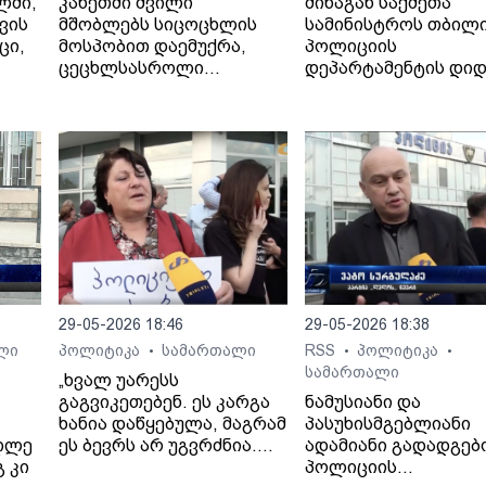
ლში,
კახეთში შვილი
შინაგან საქმეთა
ვის
მშობლებს სიცოცხლის
სამინისტროს თბილ
ცი,
მოსპობით დაემუქრა,
პოლიციის
ცეცხლსასროლი
დეპარტამენტის დიდ
იარაღიდან რამდენჯერმე
ჩუღურეთის მთავარ
გაისროლა და
სამმართველოს
შემთხვევის ადგილიდან
თანამშრომლებმა,
მიიმალა - პოლიციამ ის
ძარცვისა და მუქარი
დააკავა.
ბრალდებით ერთი პ
ცხელ კვალზე დააკა
29-05-2026 18:46
29-05-2026 18:38
ლი
პოლიტიკა
სამართალი
RSS
პოლიტიკა
•
•
•
სამართალი
„ხვალ უარესს
გაგვიკეთებენ. ეს კარგა
ნამუსიანი და
ხანია დაწყებულა, მაგრამ
პასუხისმგებლიანი
უღლე
ეს ბევრს არ უგვრძნია.
ადამიანი გადადგებ
 კი
ჩვენ, სინდისის პატიმრის
პოლიციის