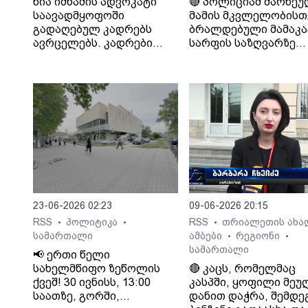
ნია იმნაძის ადვოკატი
🔴 პოლიციამ მარნეუ
საავადმყოფოში
მამის მკვლელობისთ
გადაღებულ კადრებს
ბრალდებული მამაკა
ავრცელებს. კადრები
სარფის საზღვარზე
მაშინაა გადაღებული,
დააკავა
როცა დაკავების შემდეგ
არასრულწლოვანი
გოგონა შეუძლოდ გახდა
და კლინიკაში
გადაიყვანეს.
23-06-2026 02:23
09-06-2026 20:15
RSS
პოლიტიკა
RSS
თრიალეთის ახა
•
•
•
სამართალი
ამბები
რეგიონი
•
•
სამართალი
📢 ერთი წელი
სახელმწიფო ზეწოლის
🔴 კაცს, რომელმაც
ქვეშ! 30 ივნისს, 13:00
კასპში, ყოფილი მე
საათზე, გორში,
დანით დაჭრა, შემდეგ