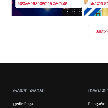
მღებრიშვილთან ერთად
ახალი შ
ყველა
ᲐᲮᲐᲚᲘ ᲐᲛᲑᲔᲑᲘ
ᲗᲠᲘᲐᲚ
ეკონომიკა
მთავარი