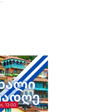
ოჯახის წევრებმა, კი
ხელმძღვანელიც,
ადო
ვიგრძენით ეს“.- ნანი
გუბერნიის
ეთა
წულაია.
ხელმძღვანელიც და,
თქმა უნდა, შსს
მინისტრის მოადგი
მაინც“.- ვატო სურგ
(„ლელო“).
ი, 13:00