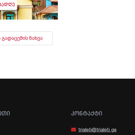
უადღე
 გადაცემის ნახვა
ᲔᲗᲘ
ᲙᲝᲜᲢᲐᲥᲢᲘ
trialeti@trialeti.ge