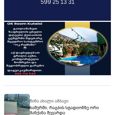
წინა ახალი ამბავი
ხაშურში, რაგბის სტადიონზე ორი
მანქანა შევარდა