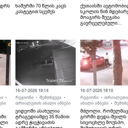
ედრს
ხაშურში 70 წლის კაცს
ქუთაისში ავტომობ
კასტეტით სცემეს
სკოლის წინ მდებარ
მოაჯირს შეეჯახა
გავრცელებული
ინფორმაციით, შემთ
ბალახვანში, მე-12
საჯარო სკოლასთან
მოხდა.
16-07-2026 18:14
16-07-2026 18:10
ბა
რეგიონი
შემთხვევა
რეგიონი
თრიალეთი
•
•
•
•
ები
თრიალეთის ახალი ამბები
ახალი ამბები
შემთხ
•
ვიდეოში ასახულია
მძღოლი, რომელმა
რში
ტრაგედიამდე 35 წამით
გორში დედა-შვილს
ული
ადრე ჭავჭავაძის
სიცოცხლე მოუსპო,