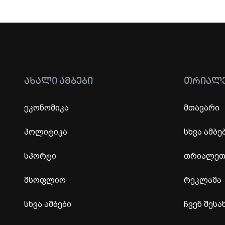
ᲐᲮᲐᲚᲘ ᲐᲛᲑᲔᲑᲘ
ᲗᲠᲘᲐᲚ
ეკონომიკა
მთავარი
პოლიტიკა
სხვა ამბე
სპორტი
თრიალეთი
მსოფლიო
რეკლამა
სხვა ამბები
ჩვენ შესა