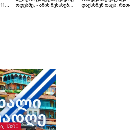
11
ოდესმე, - ამის შესახებ
დაესხნენ თავს, რით
 41
ირანის საგარეო საქმეთა
პრეზიდენტ ვოლოდ
ციას
მინისტრმა, აბას არაღჩიმ
ზელენსკის
პეკინში, ჩინელ
მიერ შეთავაზებული
კოლეგასთან, ვან ისთან
გამოცხადებული
შეხვედრაზე განაცხადა.
ცეცხლის შეწყვეტის
ირანის სახელმწიფო
შეთანხმება დაარღვი
მედიის ინფორმაციით,
ინფორმაციას უკრა
თ,
საგარეო საქმეთა
მედია ავრცელებს.
მინისტრმა აბას არაღჩიმ
მათივე ინფორმაციი
პეკინში გამართულ
ცეცხლის შეწყვეტის
დაც
შეხვედრაზე ჩინეთს
რეჟიმის ამოქმედებ
იული
„ირანის ახლო მეგობარი“
რამდენიმე წუთში
ია
უწოდა. „არსებულ
დნიპროში აფეთქებე
ვითარებაში, ჩვენს
ხმა გაისმა. რუსებმა
ქვეყნებს შორის
ასევე შეუტიეს ხარკ
ორმხრივი
ზაპოროჟიეს, სუმს,
თანამშრომლობა კიდევ
დონეცკს, რის შედე
უფრო გაძლიერდება“, -
დაზიანდა სამოქალ
განაცხადა აბას არაღჩიმ.
ინფრასტრუქტურა დ
არიან დაშავებულებ
ი, 13:00