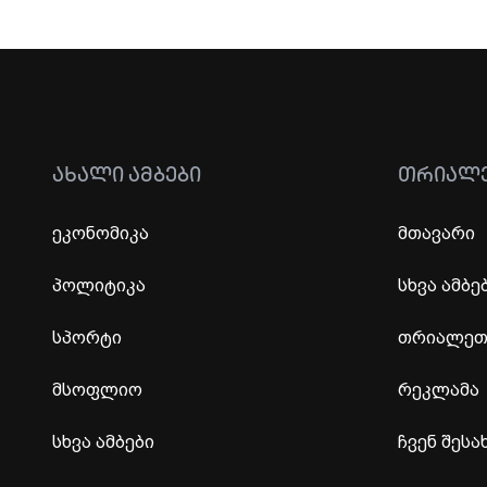
ᲐᲮᲐᲚᲘ ᲐᲛᲑᲔᲑᲘ
ᲗᲠᲘᲐᲚ
ეკონომიკა
მთავარი
პოლიტიკა
სხვა ამბე
სპორტი
თრიალეთი
მსოფლიო
რეკლამა
სხვა ამბები
ჩვენ შესა