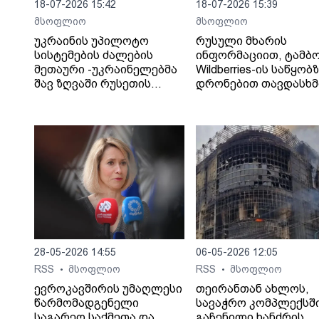
18-07-2026 15:42
18-07-2026 15:39
მსოფლიო
მსოფლიო
უკრაინის უპილოტო
რუსული მხარის
სისტემების ძალების
ინფორმაციით, ტამბ
მეთაური -უკრაინელებმა
Wildberries-ის საწყობ
შავ ზღვაში რუსეთის
დრონებით თავდასხმ
„ჩრდილოვანი ფლოტის“
შედეგად შვიდი ადამ
13 გემს შეუტიეს.
დაიღუპა.
28-05-2026 14:55
06-05-2026 12:05
RSS
მსოფლიო
RSS
მსოფლიო
•
•
ევროკავშირის უმაღლესი
თეირანთან ახლოს,
წარმომადგენელი
სავაჭრო კომპლექსშ
საგარეო საქმეთა და
გაჩენილი ხანძრის