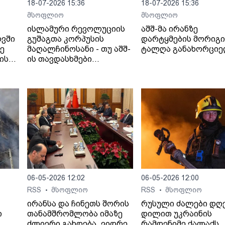
18-07-2026 15:36
18-07-2026 15:36
მსოფლიო
მსოფლიო
ისლამური რევოლუციის
აშშ-მა ირანზე
ოვში
გუშაგთა კორპუსის
დარტყმების მორიგი
ზე
მაღალჩინოსანი - თუ აშშ-
ტალღა განახორცი
ის
ის თავდასხმები
იანი
გაგრძელდება,
სრულმასშტაბიანი
შეტევითი ოპერაციების
ფაზაში გადავალთ.
06-05-2026 12:02
06-05-2026 12:00
RSS
მსოფლიო
RSS
მსოფლიო
•
•
ირანსა და ჩინეთს შორის
რუსული ძალები დღ
ი
თანამშრომლობა იმაზე
დილით უკრაინის
ძლიერი გახდება, ვიდრე
რამდენიმე ქალაქს