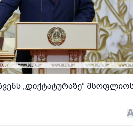
ჩვენს „დიქტატურაზე“ მსოფლიო