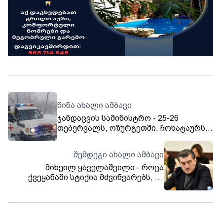
წინა ახალი ამბავი
ჯანდაცვის სამინისტრო - 25-26
თებერვალს, ოზურგეთში, ჩოხატაურსა
და ლანჩხუთში, ექიმები 81
გამოძახებაზე იმყოფებოდნენ,
შემდეგი ახალი ამბავი
ადგილზე სამედიცინო დახმარება
მიხეილ ყაველაშვილი - როცა
გაუწიეს 44 ადამიანს, ხოლო 30-ის
ქვეყანაში სტიქია მძვინვარებს, ეს
ჰოსპიტალიზაცია განახორციელეს
დაახლოებით, ომის ანალოგია - ასეთ
შემთხვევაში, არსებობენ ადამიანები,
რომლებიც დეზინფორმაციას ეწევიან,
რაც მიუღებელია