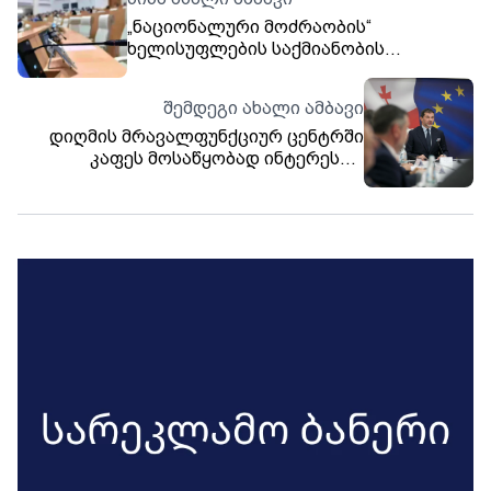
„ნაციონალური მოძრაობის“
ხელისუფლების საქმიანობის
შემსწავლელი პარლამენტის
დროებითი საგამოძიებო კომისიის
შემდეგი ახალი ამბავი
ხვალინდელ სხდომაზე ზაზა გოგავა,
დიღმის მრავალფუნქციურ ცენტრში
მამუკა ყურაშვილი და შალვა
კაფეს მოსაწყობად ინტერესთა
ჯანაშვილი დაიბარეს
გამოხატვა ცხადდება