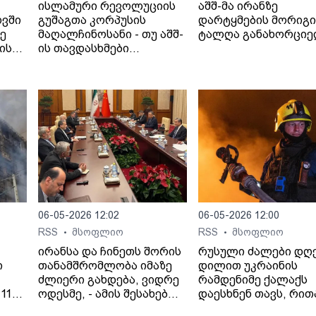
ისლამური რევოლუციის
აშშ-მა ირანზე
ოვში
გუშაგთა კორპუსის
დარტყმების მორიგი
ზე
მაღალჩინოსანი - თუ აშშ-
ტალღა განახორცი
ის
ის თავდასხმები
იანი
გაგრძელდება,
სრულმასშტაბიანი
შეტევითი ოპერაციების
ფაზაში გადავალთ.
06-05-2026 12:02
06-05-2026 12:00
RSS
მსოფლიო
RSS
მსოფლიო
•
•
ირანსა და ჩინეთს შორის
რუსული ძალები დღ
ი
თანამშრომლობა იმაზე
დილით უკრაინის
ძლიერი გახდება, ვიდრე
რამდენიმე ქალაქს
11
ოდესმე, - ამის შესახებ
დაესხნენ თავს, რით
 41
ირანის საგარეო საქმეთა
პრეზიდენტ ვოლოდ