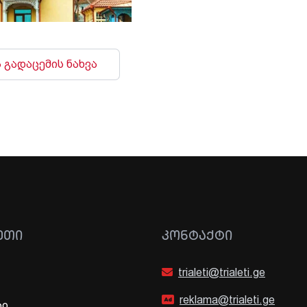
 გადაცემის ნახვა
ᲔᲗᲘ
ᲙᲝᲜᲢᲐᲥᲢᲘ
trialeti@trialeti.ge
reklama@trialeti.ge
ბი