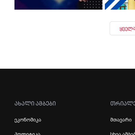
ყველა
ᲐᲮᲐᲚᲘ ᲐᲛᲑᲔᲑᲘ
ᲗᲠᲘᲐᲚ
ეკონომიკა
მთავარი
პოლიტიკა
სხვა ამბე