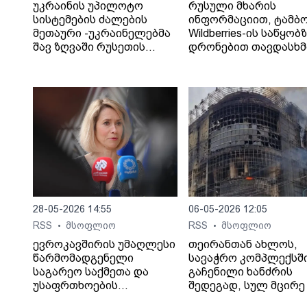
უკრაინის უპილოტო
რუსული მხარის
სისტემების ძალების
ინფორმაციით, ტამბ
მეთაური -უკრაინელებმა
Wildberries-ის საწყობ
შავ ზღვაში რუსეთის
დრონებით თავდასხმ
„ჩრდილოვანი ფლოტის“
შედეგად შვიდი ადამ
13 გემს შეუტიეს.
დაიღუპა.
28-05-2026 14:55
06-05-2026 12:05
RSS
მსოფლიო
RSS
მსოფლიო
•
•
ევროკავშირის უმაღლესი
თეირანთან ახლოს,
წარმომადგენელი
სავაჭრო კომპლექსშ
საგარეო საქმეთა და
გაჩენილი ხანძრის
უსაფრთხოების
შედეგად, სულ მცირე 
პოლიტიკის საკითხებში
ადამიანი დაიღუპა და