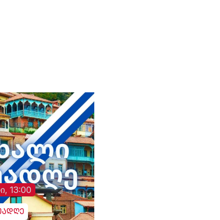
ციას
მინისტრმა, აბას არაღჩიმ
ზელენსკის
პეკინში, ჩინელ
მიერ შეთავაზებული
კოლეგასთან, ვან ისთან
გამოცხადებული
შეხვედრაზე განაცხადა.
ცეცხლის შეწყვეტის
ირანის სახელმწიფო
შეთანხმება დაარღვი
მედიის ინფორმაციით,
ინფორმაციას უკრა
თ,
საგარეო საქმეთა
მედია ავრცელებს.
მინისტრმა აბას არაღჩიმ
მათივე ინფორმაციი
პეკინში გამართულ
ცეცხლის შეწყვეტის
დაც
შეხვედრაზე ჩინეთს
რეჟიმის ამოქმედებ
იული
„ირანის ახლო მეგობარი“
რამდენიმე წუთში
ია
უწოდა. „არსებულ
დნიპროში აფეთქებე
ვითარებაში, ჩვენს
ხმა გაისმა. რუსებმა
ქვეყნებს შორის
ასევე შეუტიეს ხარკ
ორმხრივი
ზაპოროჟიეს, სუმს,
თანამშრომლობა კიდევ
დონეცკს, რის შედე
უფრო გაძლიერდება“, -
დაზიანდა სამოქალ
განაცხადა აბას არაღჩიმ.
ინფრასტრუქტურა დ
არიან დაშავებულებ
ი, 13:00
უადღე