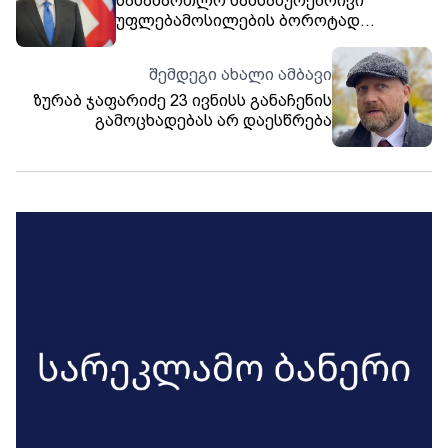
სასამართლო სამსახურებრივი
უფლებამოსილების ბოროტად
გამოყენებისა და უკანონო
შემოსავლის ლეგალიზაციის ფაქტებზე
შემდეგი ახალი ამბავი
რომეო მიქაუტაძის მიმართ აღკეთის
ზურაბ ჯაფარიძე 23 ივნისს განაჩენის
ღონისძიების შეფარდებაზე ხვალ
გამოცხადებას არ დაესწრება
იმსჯელებს