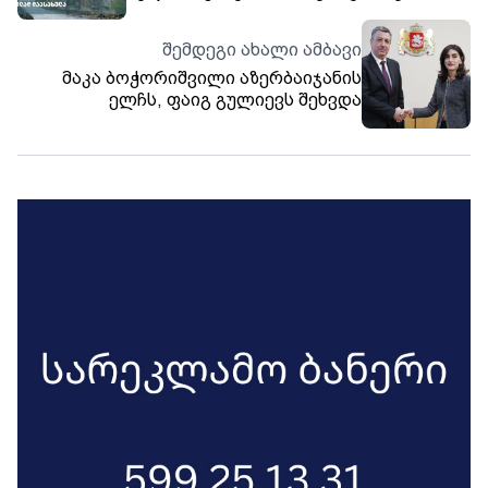
სასურველ ადგილად დაასახელა
შემდეგი ახალი ამბავი
მაკა ბოჭორიშვილი აზერბაიჯანის
ელჩს, ფაიგ გულიევს შეხვდა