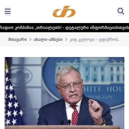
„თრიალეთს! - დეტალური ინფორმაციისთვის დააკლიკეთ ლინ
მთავარი
ახალი-ამბები
კიტ კელოგი - ვფიქრობ...