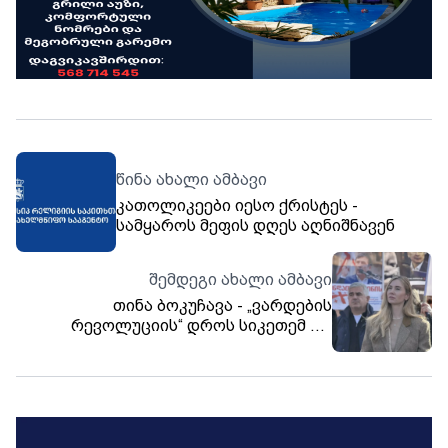
წინა ახალი ამბავი
კათოლიკეები იესო ქრისტეს -
სამყაროს მეფის დღეს აღნიშნავენ
შემდეგი ახალი ამბავი
თინა ბოკუჩავა - „ვარდების
რევოლუციის“ დროს სიკეთემ და
სინათლემ გაიმარჯვა წარსულზე,
სიბნელეზე, მაგრამ ეს ბრძოლა და
ჯვარი ბოლომდე გვაქვს მისატანი -
დარწმუნებული ვარ, ერთიანობით
კიდევ ერთხელ შევძლებთ,
დავამტკიცოთ, რომ სიკეთე იმარჯვებს