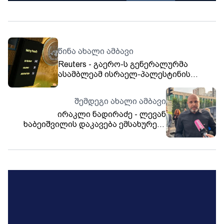
წინა ახალი ამბავი
Reuters - გაერო-ს გენერალურმა
ასამბლეამ ისრაელ-პალესტინის
კონფლიქტის ორი სახელმწიფოს
პრინციპით გადაწყვეტას მხარი
შემდეგი ახალი ამბავი
დაუჭირა
ირაკლი ნადირაძე - ლევან
ხაბეიშვილის დაკავება ემსახურება
იმას, რომ 4 ოქტომბრის აქცია არ
შედგეს, მაგრამ ვიქნებით ძალიან
ბევრი