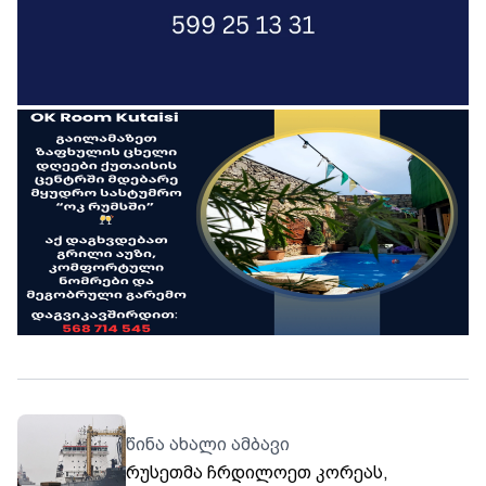
წინა ახალი ამბავი
რუსეთმა ჩრდილოეთ კორეას,