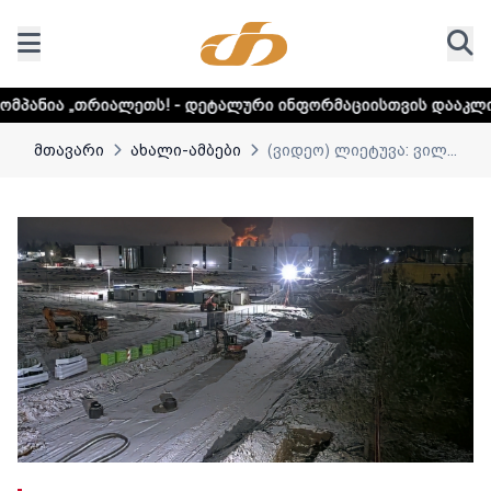
თს! - დეტალური ინფორმაციისთვის დააკლიკეთ ლინკს
მთავარი
ახალი-ამბები
(ვიდეო) ლიეტუვა: ვილ...