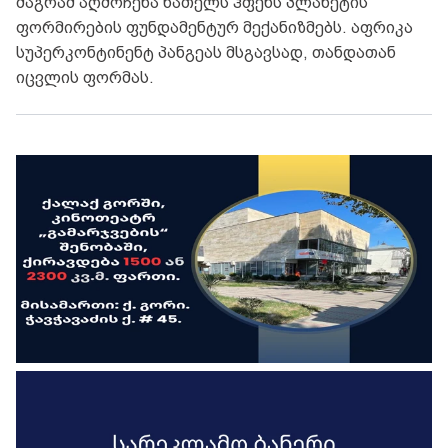
მაგრამ აღმოჩენა ნათელს ჰფენს პლანეტის
ფორმირების ფუნდამენტურ მექანიზმებს. აფრიკა
სუპერკონტინენტ პანგეას მსგავსად, თანდათან
იცვლის ფორმას.