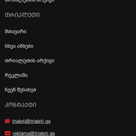
ᲗᲠᲘᲐᲚᲔᲗᲘ
მთავარი
სხვა ამბები
თრიალეთის არქივი
რეკლამა
ჩვენ შესახებ
ᲙᲝᲜᲢᲐᲥᲢᲘ
trialeti@trialeti.ge
reklama@trialeti.ge