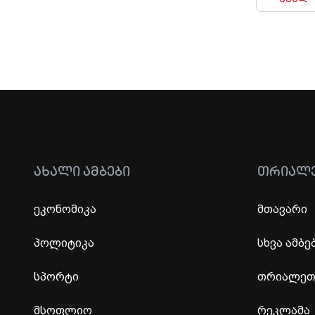
ᲐᲮᲐᲚᲘ ᲐᲛᲑᲔᲑᲘ
ᲗᲠᲘᲐᲚ
ეკონომიკა
მთავარი
პოლიტიკა
სხვა ამბე
სპორტი
თრიალეთი
მსოფლიო
რეკლამა