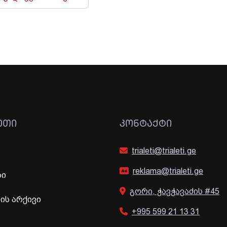
ᲔᲗᲘ
ᲙᲝᲜᲢᲐᲥᲢᲘ
trialeti@trialeti.ge
reklama@trialeti.ge
ბი
გორი, ჭავჭავაძის #45
ს არქივი
+995 599 21 13 31