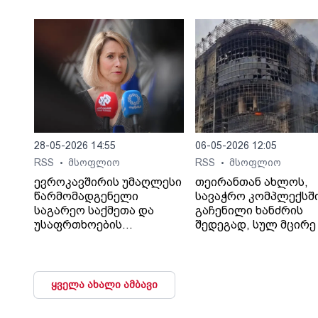
13 გემს შეუტიეს.
დაიღუპა.
28-05-2026 14:55
06-05-2026 12:05
RSS
მსოფლიო
RSS
მსოფლიო
•
•
ევროკავშირის უმაღლესი
თეირანთან ახლოს,
წარმომადგენელი
სავაჭრო კომპლექსშ
საგარეო საქმეთა და
გაჩენილი ხანძრის
უსაფრთხოების
შედეგად, სულ მცირე 
პოლიტიკის საკითხებში
ადამიანი დაიღუპა და
კაია კალასი აცხადებს,
დაშავდა, - ინფორმა
რომ რუსეთთან უკრაინის
Iran International-ი
საკითხზე
შაჰრიარის ოლქის
ყველა ახალი ამბავი
მოლაპარაკებების
გუბერნატორზე
დაწყების შემთხვევაში
დაყრდნობით