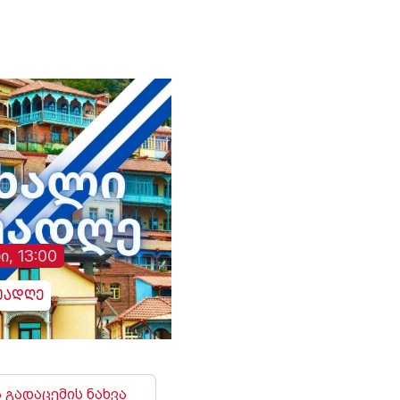
მედიის ინფორმაციით,
ინფორმაციას უკრა
თ,
საგარეო საქმეთა
მედია ავრცელებს.
მინისტრმა აბას არაღჩიმ
მათივე ინფორმაციი
პეკინში გამართულ
ცეცხლის შეწყვეტის
დაც
შეხვედრაზე ჩინეთს
რეჟიმის ამოქმედებ
იული
„ირანის ახლო მეგობარი“
რამდენიმე წუთში
ია
უწოდა. „არსებულ
დნიპროში აფეთქებე
ვითარებაში, ჩვენს
ხმა გაისმა. რუსებმა
ქვეყნებს შორის
ასევე შეუტიეს ხარკ
ორმხრივი
ზაპოროჟიეს, სუმს,
თანამშრომლობა კიდევ
დონეცკს, რის შედე
უფრო გაძლიერდება“, -
დაზიანდა სამოქალ
განაცხადა აბას არაღჩიმ.
ინფრასტრუქტურა დ
არიან დაშავებულებ
ი, 13:00
უადღე
 გადაცემის ნახვა