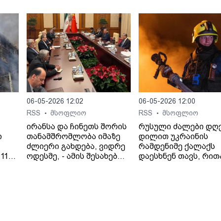
სრულმასშტაბიანი
შეტევითი ოპერაციების
ფაზაში გადავალთ.
06-05-2026 12:02
06-05-2026 12:00
RSS
მსოფლიო
RSS
მსოფლიო
•
•
ირანსა და ჩინეთს შორის
რუსული ძალები დღ
ი
თანამშრომლობა იმაზე
დილით უკრაინის
ძლიერი გახდება, ვიდრე
რამდენიმე ქალაქს
11
ოდესმე, - ამის შესახებ
დაესხნენ თავს, რით
 41
ირანის საგარეო საქმეთა
პრეზიდენტ ვოლოდ
ციას
მინისტრმა, აბას არაღჩიმ
ზელენსკის
პეკინში, ჩინელ
მიერ შეთავაზებული
კოლეგასთან, ვან ისთან
გამოცხადებული
შეხვედრაზე განაცხადა.
ცეცხლის შეწყვეტის
ირანის სახელმწიფო
შეთანხმება დაარღვი