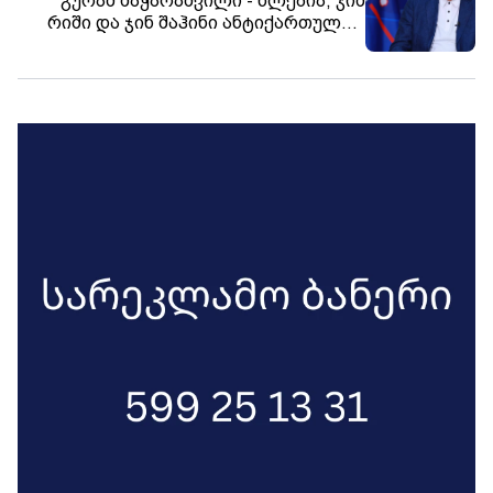
გურამ მაჭარაშვილი - წლებია, ჯიმ
რიში და ჯინ შაჰინი ანტიქართულად
არიან განწყობილი! რატომ? - „დიფ
სთეითის“ წარმომადგენლები არიან
ამერიკაში!