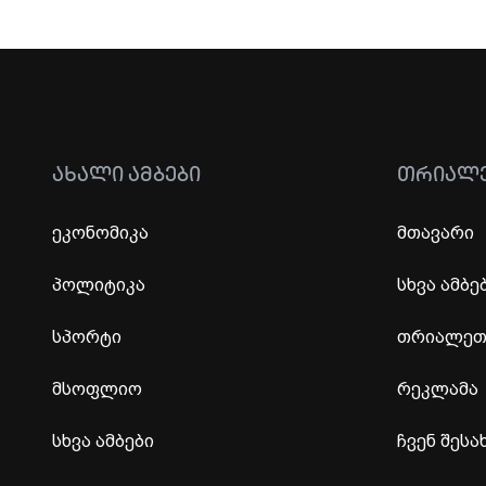
ᲐᲮᲐᲚᲘ ᲐᲛᲑᲔᲑᲘ
ᲗᲠᲘᲐᲚ
ეკონომიკა
მთავარი
პოლიტიკა
სხვა ამბე
სპორტი
თრიალეთი
მსოფლიო
რეკლამა
სხვა ამბები
ჩვენ შესა