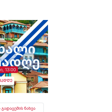
მედიის ინფორმაციით,
ინფორმაციას უკრა
თ,
საგარეო საქმეთა
მედია ავრცელებს.
მინისტრმა აბას არაღჩიმ
მათივე ინფორმაციი
პეკინში გამართულ
ცეცხლის შეწყვეტის
დაც
შეხვედრაზე ჩინეთს
რეჟიმის ამოქმედებ
იული
„ირანის ახლო მეგობარი“
რამდენიმე წუთში
ია
უწოდა. „არსებულ
დნიპროში აფეთქებე
ვითარებაში, ჩვენს
ხმა გაისმა. რუსებმა
ქვეყნებს შორის
ასევე შეუტიეს ხარკ
ორმხრივი
ზაპოროჟიეს, სუმს,
თანამშრომლობა კიდევ
დონეცკს, რის შედე
უფრო გაძლიერდება“, -
დაზიანდა სამოქალ
განაცხადა აბას არაღჩიმ.
ინფრასტრუქტურა დ
არიან დაშავებულებ
ი, 13:00
უადღე
 გადაცემის ნახვა