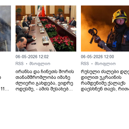
სრულმასშტაბიანი
შეტევითი ოპერაციების
ფაზაში გადავალთ.
06-05-2026 12:02
06-05-2026 12:00
RSS
მსოფლიო
RSS
მსოფლიო
•
•
ირანსა და ჩინეთს შორის
რუსული ძალები დღ
ი
თანამშრომლობა იმაზე
დილით უკრაინის
ძლიერი გახდება, ვიდრე
რამდენიმე ქალაქს
11
ოდესმე, - ამის შესახებ
დაესხნენ თავს, რით
 41
ირანის საგარეო საქმეთა
პრეზიდენტ ვოლოდ
ციას
მინისტრმა, აბას არაღჩიმ
ზელენსკის
პეკინში, ჩინელ
მიერ შეთავაზებული
კოლეგასთან, ვან ისთან
გამოცხადებული
შეხვედრაზე განაცხადა.
ცეცხლის შეწყვეტის
ირანის სახელმწიფო
შეთანხმება დაარღვი