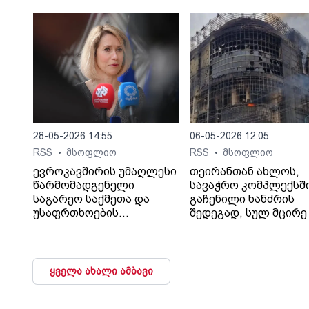
13 გემს შეუტიეს.
დაიღუპა.
28-05-2026 14:55
06-05-2026 12:05
RSS
მსოფლიო
RSS
მსოფლიო
•
•
ევროკავშირის უმაღლესი
თეირანთან ახლოს,
წარმომადგენელი
სავაჭრო კომპლექსშ
საგარეო საქმეთა და
გაჩენილი ხანძრის
უსაფრთხოების
შედეგად, სულ მცირე 
პოლიტიკის საკითხებში
ადამიანი დაიღუპა და
კაია კალასი აცხადებს,
დაშავდა, - ინფორმა
რომ რუსეთთან უკრაინის
Iran International-ი
საკითხზე
შაჰრიარის ოლქის
ყველა ახალი ამბავი
მოლაპარაკებების
გუბერნატორზე
დაწყების შემთხვევაში
დაყრდნობით