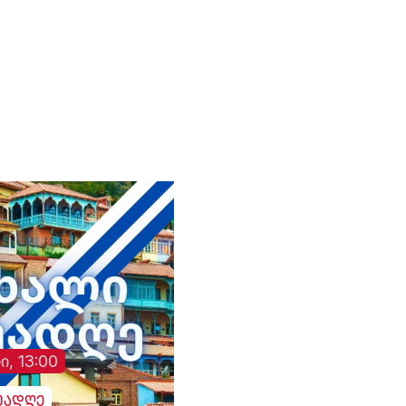
 41
ირანის საგარეო საქმეთა
პრეზიდენტ ვოლოდ
ციას
მინისტრმა, აბას არაღჩიმ
ზელენსკის
პეკინში, ჩინელ
მიერ შეთავაზებული
კოლეგასთან, ვან ისთან
გამოცხადებული
შეხვედრაზე განაცხადა.
ცეცხლის შეწყვეტის
ირანის სახელმწიფო
შეთანხმება დაარღვი
მედიის ინფორმაციით,
ინფორმაციას უკრა
თ,
საგარეო საქმეთა
მედია ავრცელებს.
მინისტრმა აბას არაღჩიმ
მათივე ინფორმაციი
პეკინში გამართულ
ცეცხლის შეწყვეტის
დაც
შეხვედრაზე ჩინეთს
რეჟიმის ამოქმედებ
იული
„ირანის ახლო მეგობარი“
რამდენიმე წუთში
ია
უწოდა. „არსებულ
დნიპროში აფეთქებე
ვითარებაში, ჩვენს
ხმა გაისმა. რუსებმა
ქვეყნებს შორის
ასევე შეუტიეს ხარკ
ორმხრივი
ზაპოროჟიეს, სუმს,
თანამშრომლობა კიდევ
დონეცკს, რის შედე
უფრო გაძლიერდება“, -
დაზიანდა სამოქალ
განაცხადა აბას არაღჩიმ.
ინფრასტრუქტურა დ
არიან დაშავებულებ
ი, 13:00
უადღე