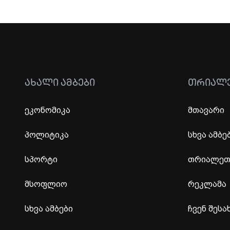
ᲐᲮᲐᲚᲘ ᲐᲛᲑᲔᲑᲘ
ᲗᲠᲘᲐᲚ
ეკონომიკა
მთავარი
პოლიტიკა
სხვა ამბე
სპორტი
თრიალეთი
მსოფლიო
რეკლამა
სხვა ამბები
ჩვენ შესა