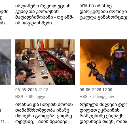
ისლამური რევოლუციის
აშშ-მა ირანზე
ოვში
გუშაგთა კორპუსის
დარტყმების მორიგი
ზე
მაღალჩინოსანი - თუ აშშ-
ტალღა განახორცი
ის
ის თავდასხმები
იანი
გაგრძელდება,
სრულმასშტაბიანი
შეტევითი ოპერაციების
ფაზაში გადავალთ.
06-05-2026 12:02
06-05-2026 12:00
RSS
მსოფლიო
RSS
მსოფლიო
•
•
ირანსა და ჩინეთს შორის
რუსული ძალები დღ
ი
თანამშრომლობა იმაზე
დილით უკრაინის
ძლიერი გახდება, ვიდრე
რამდენიმე ქალაქს
11
ოდესმე, - ამის შესახებ
დაესხნენ თავს, რით