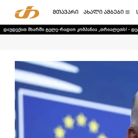
მთავარი
ახალი ამბები
არში ტელე-რადიო კომპანია „თრიალეთს! - დეტალური ინფო