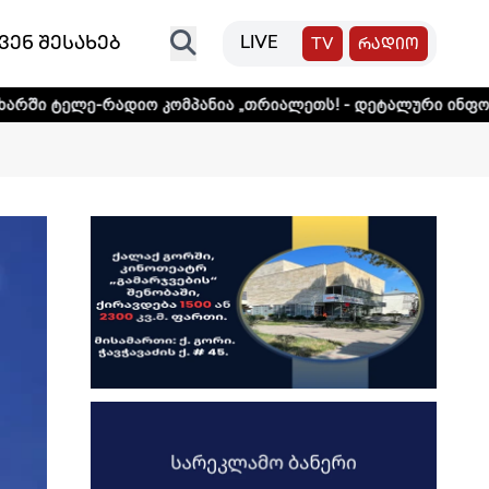
ვენ შესახებ
LIVE
TV
რადიო
დიო კომპანია „თრიალეთს! - დეტალური ინფორმაციისთვის 