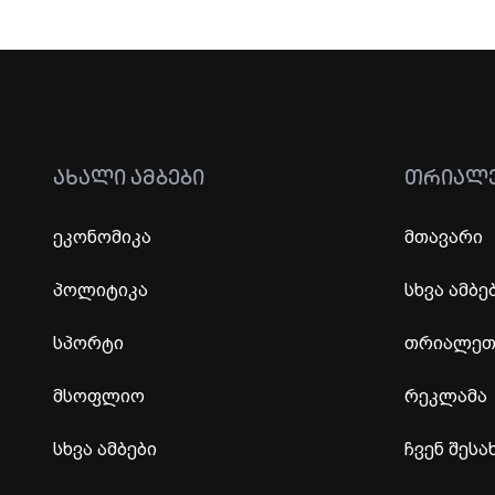
ᲐᲮᲐᲚᲘ ᲐᲛᲑᲔᲑᲘ
ᲗᲠᲘᲐᲚ
ეკონომიკა
მთავარი
პოლიტიკა
სხვა ამბე
სპორტი
თრიალეთი
მსოფლიო
რეკლამა
სხვა ამბები
ჩვენ შესა