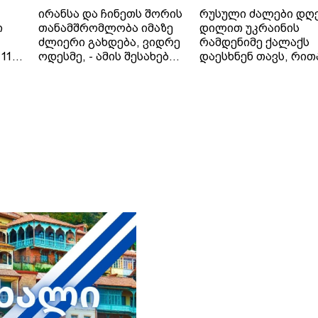
ირანსა და ჩინეთს შორის
რუსული ძალები დღ
ი
თანამშრომლობა იმაზე
დილით უკრაინის
ძლიერი გახდება, ვიდრე
რამდენიმე ქალაქს
11
ოდესმე, - ამის შესახებ
დაესხნენ თავს, რით
 41
ირანის საგარეო საქმეთა
პრეზიდენტ ვოლოდ
ციას
მინისტრმა, აბას არაღჩიმ
ზელენსკის
პეკინში, ჩინელ
მიერ შეთავაზებული
კოლეგასთან, ვან ისთან
გამოცხადებული
შეხვედრაზე განაცხადა.
ცეცხლის შეწყვეტის
ირანის სახელმწიფო
შეთანხმება დაარღვი
მედიის ინფორმაციით,
ინფორმაციას უკრა
თ,
საგარეო საქმეთა
მედია ავრცელებს.
მინისტრმა აბას არაღჩიმ
მათივე ინფორმაციი
პეკინში გამართულ
ცეცხლის შეწყვეტის
დაც
შეხვედრაზე ჩინეთს
რეჟიმის ამოქმედებ
იული
„ირანის ახლო მეგობარი“
რამდენიმე წუთში
ია
უწოდა. „არსებულ
დნიპროში აფეთქებე
ვითარებაში, ჩვენს
ხმა გაისმა. რუსებმა
ქვეყნებს შორის
ასევე შეუტიეს ხარკ
ორმხრივი
ზაპოროჟიეს, სუმს,
თანამშრომლობა კიდევ
დონეცკს, რის შედე
უფრო გაძლიერდება“, -
დაზიანდა სამოქალ