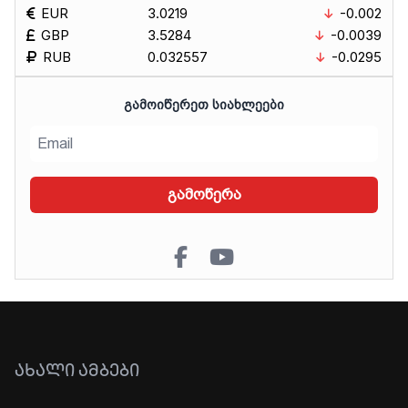
EUR
3.0219
-0.002
GBP
3.5284
-0.0039
RUB
0.032557
-0.0295
ᲒᲐᲛᲝᲘᲬᲔᲠᲔᲗ ᲡᲘᲐᲮᲚᲔᲔᲑᲘ
გამოწერა
ᲐᲮᲐᲚᲘ ᲐᲛᲑᲔᲑᲘ