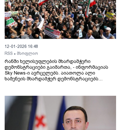
12-01-2026 16:48
RSS
მსოფლიო
•
რანში ხელისუფლების მხარდამჭერი
დემონსტრაციები გაიმართა, - ინფორმაციას
Sky News-ი ავრცელებს. აიათოლა ალი
ხამენეის მხარდამჭერ დემონსტრაციებს
ათიათასობით ადამიანი შეუერთდა. გამოცემა
წერს, რომ დემონსტრაციებზე შეძახილები,
„სიკვდილი ამერიკას“ და „სიკვდილი ისრაელს“
ისმოდა. ადგილობრივი მედიის ინფორმაციით,
დემონსტრაციებში მონაწილეობა ირანის
პრეზიდენტმა, მასუდ ფეზეშქიანმაც მიიღო.