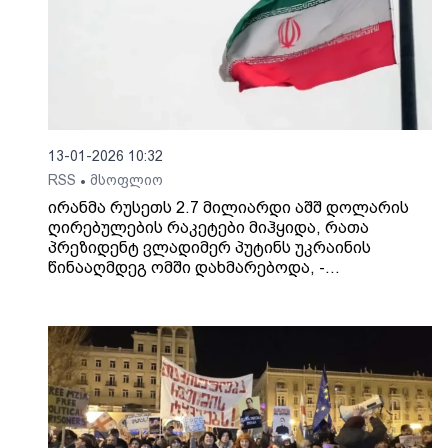
13-01-2026 10:32
RSS
მსოფლიო
•
ირანმა რუსეთს 2.7 მილიარდი აშშ დოლარის
ღირებულების რაკეტები მიჰყიდა, რათა
პრეზიდენტ ვლადიმერ პუტინს უკრაინის
წინააღმდეგ ომში დახმარებოდა, -
ინფორმაციას Bloomberg-ი ავრცელებს.
შესყიდვები მოიცავს: Fath-360-ის ტიპის
ასობით ბალისტიკურ რაკეტას, სხვა ტიპის
მცირე მანძილზე მოქმედ 500 რაკეტას, მიწა-
ჰაერი კლასის 200-მდე რაკეტას, მილიონობით
საარტილერიო ჭურვს, Shahed-136-ის ტიპის
„კამიკაძე“ დრონებს.