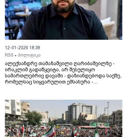
12-01-2026 18:38
RSS
პოლიტიკა
•
ალექსანდრე თამაზაშვილი ღარიბაშვილზე -
ირაკლიმ გადაწყვიტა, არ შესულიყო
სამართლებრივ დავაში - დაზიანდებოდა საქმე,
რომელსაც სიყვარულით ემსახურა -
სასაცილოა იმ ადამიანების სიხარული,
რომლებსაც ჰგონიათ, რომ რაიმე სარგებელს
მიიღებენ. ზუსტად ვიცი, რომ ყველაფერზე
არსებობს პასუხები და საზოგადოებისთვის
გასაგები და მისაღები მიზეზები.