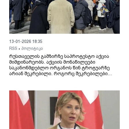
13-01-2026 18:35
RSS
პოლიტიკა
•
რუსთაველის გამზირზე საპროტესტო აქცია
მიმდინარეობს. აქციის მონაწილეები
საკანონმდებლო ორგანოს წინ ტროტუარზე
არიან შეკრებილი. როგორც შეკრებილები
აცხადებენ დღეს არ აქვთ მსვლელობა
დაგეგმილი, ამიტომ პროტესტს
საკანონმდებლო ორგანოსთან გამოხატავენ.
დემონსტრანტების მოთხოვნები უცვლელია -
დაინიშნოს ახალი საპარლამენტო არჩევნები
და გათავისუფლდნენ აქციების ფარგლებში
დაკავებული პირები.