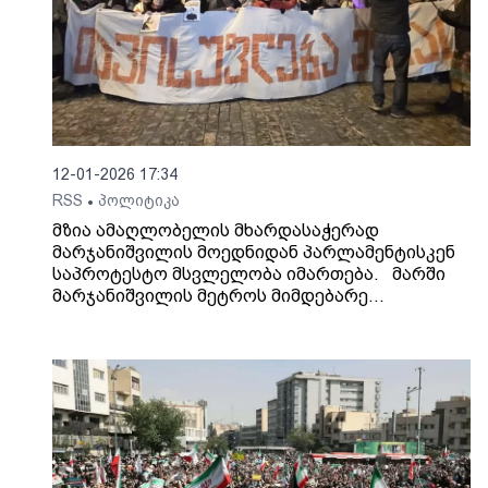
12-01-2026 17:34
RSS
პოლიტიკა
•
მზია ამაღლობელის მხარდასაჭერად
მარჯანიშვილის მოედნიდან პარლამენტისკენ
საპროტესტო მსვლელობა იმართება. მარში
მარჯანიშვილის მეტროს მიმდებარე
ტერიტორიიდან დაიძრა. „თავისუფლება მზიას,
თავისუფლება რეჟიმის ტყვეებს!” -
სკანდირებენ მოქალაქეები. აქციის
მონაწილეები მსვლელობით პარლამენტისკენ
მიემართებიან, სადაც უკვე ერთ წელზე მეტია,
საპროტესტო აქცია უწყვეტ რეჟიმში იმართება.