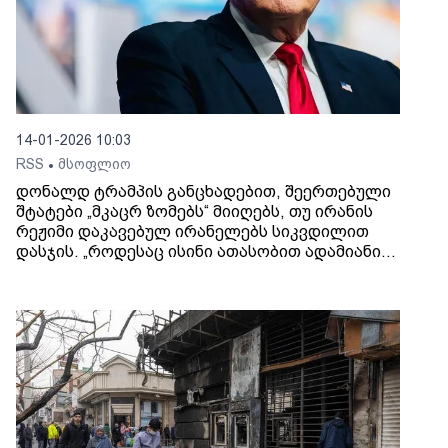
14-01-2026 10:03
RSS
მსოფლიო
•
დონალდ ტრამპის განცხადებით, შეერთებული
შტატები „მკაცრ ზომებს“ მიიღებს, თუ ირანის
რეჟიმი დაკავებულ ირანელებს სიკვდილით
დასჯის. „როდესაც ისინი ათასობით ადამიანის
მოკვლას იწყებენ - და ახლა თქვენ
ჩამოახრჩობაზე მელაპარაკებით. ვნახოთ,
როგორ იქნება ეს მათთვის. თუ ისინი ასეთ
რამეს გააკეთებენ, ჩვენ ძალიან მკაცრ ზომებს
მივიღებთ“, - განუცხადა პრეზიდენტმა CBS
News-ს.