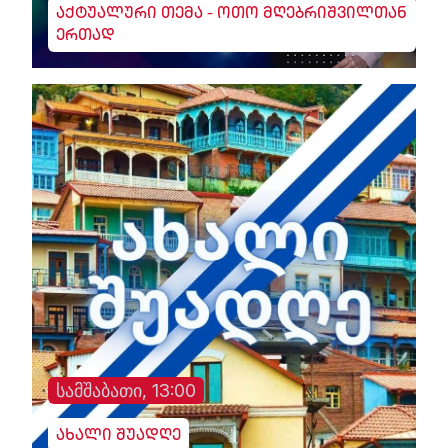
აქტუალური თემა - ოთო მღებრიშვილთან
ერთად
სამშაბათი, 13:00
ახალი შუადღე