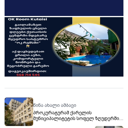
წინა ახალი ამბავი
პროკურატურამ ქარელის
მუნიციპალიტეტის სოფელ ზღუდერში
ახალგაზრდა მამაკაცის მკვლელობის