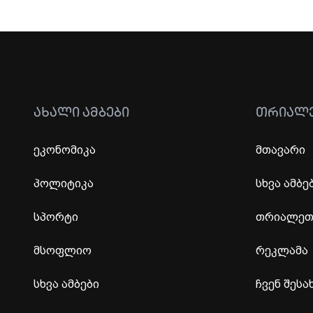
ᲐᲮᲐᲚᲘ ᲐᲛᲑᲔᲑᲘ
ᲗᲠᲘᲐᲚ
ეკონომიკა
მთავარი
პოლიტიკა
სხვა ამბე
სპორტი
თრიალეთი
მსოფლიო
რეკლამა
სხვა ამბები
ჩვენ შესა