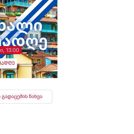
ი, 13:00
უადღე
 გადაცემის ნახვა