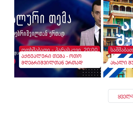
ოთხშაბათი - პარასკევი, 20:00
სამშაბათ
აქტუალური თემა - ოთო
მღებრიშვილთან ერთად
ახალი შ
ყველა