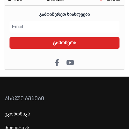
ᲒᲐᲛᲝᲘᲬᲔᲠᲔᲗ ᲡᲘᲐᲮᲚᲔᲔᲑᲘ
გამოწერა
ᲐᲮᲐᲚᲘ ᲐᲛᲑᲔᲑᲘ
ეკონომიკა
პოლიტიკა