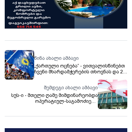
წინა ახალი ამბავი
„ქართული ოცნება“ - ვითვალისწინებთ
ჩვენი მხარდამჭერების თხოვნას და 29
აპრილს, პარლამენტის სასახლის წინ
ვატარებთ საყოველთაო-სახალხო
შემდეგი ახალი ამბავი
შეკრებას - ყველას დავანახებთ, სად
სუს-ი - მთელი ღამე მიმდინარეობდა
დგას ქართველი ხალხის უდიდესი
უმრავლესობა
ოპერატიულ-საგამოძიებო
მოქმედებები - სპეციალური
კონტრტერორისტული ღონისძიებების
შედეგად რაიმე სახის ასაფეთქებელი
ნივთიერება ან მოწყობილობა
აღმოჩენილი არ ყოფილა