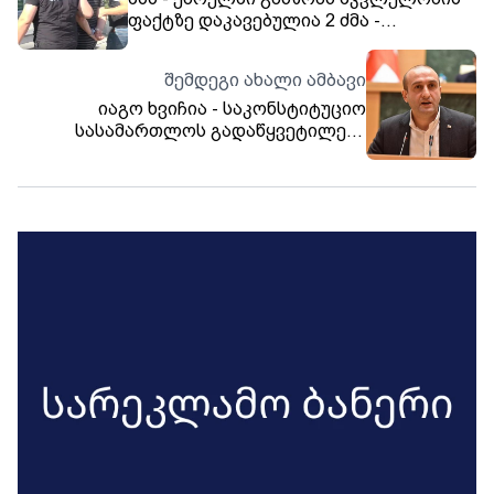
ფაქტზე დაკავებულია 2 ძმა -
ბრალდებულებმა ახალგაზრდა
მამაკაცს თოკით ხელები შეუკრეს და
შემდეგი ახალი ამბავი
გაგუდეს
იაგო ხვიჩია - საკონსტიტუციო
სასამართლოს გადაწყვეტილება
ისეთი იქნება, როგორც თავიდან იყო
ჩაფიქრებული, ამ სარჩელს არ
დააკმაყოფილებენ