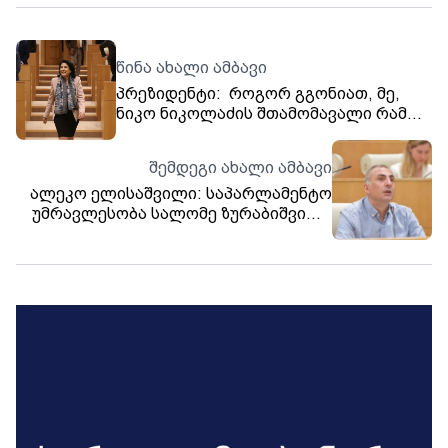
წინა ახალი ამბავი
პრეზიდენტი: როგორ გგონიათ, მე,
ნიკო ნიკოლაძის შთამომავალი რამ
უნდა შემაშინოს, თუნდაც
პროკურატურის ხსენებამ? რამ უნდა
შემდეგი ახალი ამბავი
მაიძულოს ეს ქვეყანა მივატოვო? -
ალეკო ელისაშვილი: საპარლამენტო
ამის იმედი ნუ გექნებათ
უმრავლესობა სალომე ზურაბიშვილს
„ლანძღავს და შარს დებს“ იმის გამო,
რომ საზღვარგარეთ წასვლა
მთავრობას არ შეუთანხმა