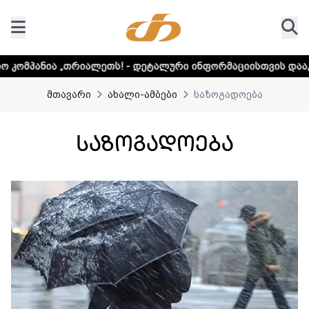
ეტალური ინფორმაციისთვის დააკლიკეთ ლინკს
მთავარი
ახალი-ამბები
საზოგადოება
საზოგადოება